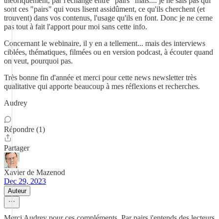
théoriquement, par l'échange entre "pairs" mais.... je ne sais pas qui
sont ces "pairs" qui vous lisent assidûment, ce qu'ils cherchent (et
trouvent) dans vos contenus, l'usage qu'ils en font. Donc je ne cerne
pas tout à fait l'apport pour moi sans cette info.
Concernant le webinaire, il y en a tellement... mais des interviews
ciblées, thématiques, filmées ou en version podcast, à écouter quand
on veut, pourquoi pas.
Très bonne fin d'année et merci pour cette news newsletter très
qualitative qui apporte beaucoup à mes réflexions et recherches.
Audrey
Répondre (1)
Partager
Xavier de Mazenod
Dec 29, 2023
Auteur
Merci Audrey pour ces compléments. Par pairs j'entends des lecteurs