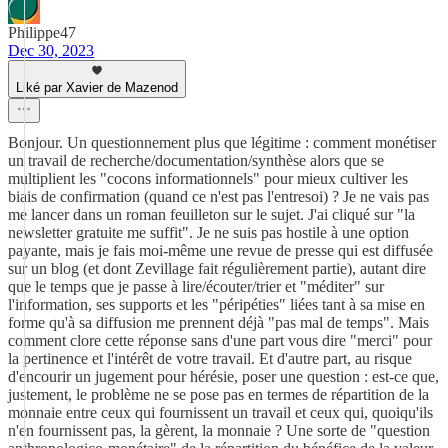
Philippe47
Dec 30, 2023
Liké par Xavier de Mazenod
Bonjour. Un questionnement plus que légitime : comment monétiser
un travail de recherche/documentation/synthèse alors que se
multiplient les "cocons informationnels" pour mieux cultiver les
biais de confirmation (quand ce n'est pas l'entresoi) ? Je ne vais pas
me lancer dans un roman feuilleton sur le sujet. J'ai cliqué sur "la
newsletter gratuite me suffit". Je ne suis pas hostile à une option
payante, mais je fais moi-même une revue de presse qui est diffusée
sur un blog (et dont Zevillage fait régulièrement partie), autant dire
que le temps que je passe à lire/écouter/trier et "méditer" sur
l'information, ses supports et les "péripéties" liées tant à sa mise en
forme qu'à sa diffusion me prennent déjà "pas mal de temps". Mais
comment clore cette réponse sans d'une part vous dire "merci" pour
la pertinence et l'intérêt de votre travail. Et d'autre part, au risque
d'encourir un jugement pour hérésie, poser une question : est-ce que,
justement, le problème ne se pose pas en termes de répartition de la
monnaie entre ceux qui fournissent un travail et ceux qui, quoiqu'ils
n'en fournissent pas, la gèrent, la monnaie ? Une sorte de "question