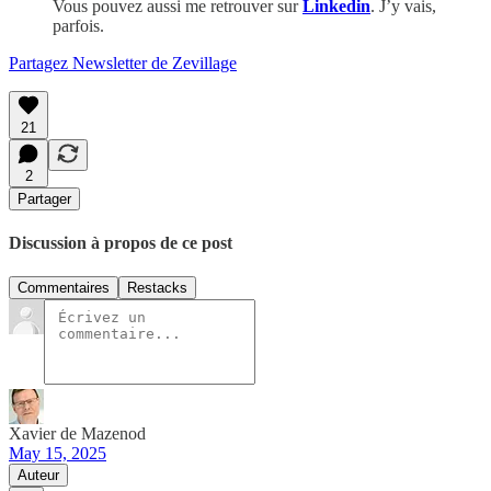
Vous pouvez aussi me retrouver sur
Linkedin
. J’y vais,
parfois.
Partagez Newsletter de Zevillage
21
2
Partager
Discussion à propos de ce post
Commentaires
Restacks
Xavier de Mazenod
May 15, 2025
Auteur