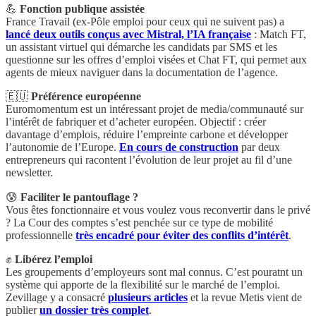
💪
Fonction publique assistée
France Travail (ex-Pôle emploi pour ceux qui ne suivent pas) a
lancé deux outils conçus avec Mistral, l’IA française
: Match FT,
un assistant virtuel qui démarche les candidats par SMS et les
questionne sur les offres d’emploi visées et Chat FT, qui permet aux
agents de mieux naviguer dans la documentation de l’agence.
🇪🇺
Préférence européenne
Euromomentum est un intéressant projet de media/communauté sur
l’intérêt de fabriquer et d’acheter européen. Objectif : créer
davantage d’emplois, réduire l’empreinte carbone et développer
l’autonomie de l’Europe.
En cours de construction
par deux
entrepreneurs qui racontent l’évolution de leur projet au fil d’une
newsletter.
😰
Faciliter le pantouflage ?
Vous êtes fonctionnaire et vous voulez vous reconvertir dans le privé
? La Cour des comptes s’est penchée sur ce type de mobilité
professionnelle
très encadré pour éviter des conflits d’intérêt
.
✊
Libérez l’emploi
Les groupements d’employeurs sont mal connus. C’est pouratnt un
système qui apporte de la flexibilité sur le marché de l’emploi.
Zevillage y a consacré
plusieurs articles
et la revue Metis vient de
publier
un dossier très complet
.