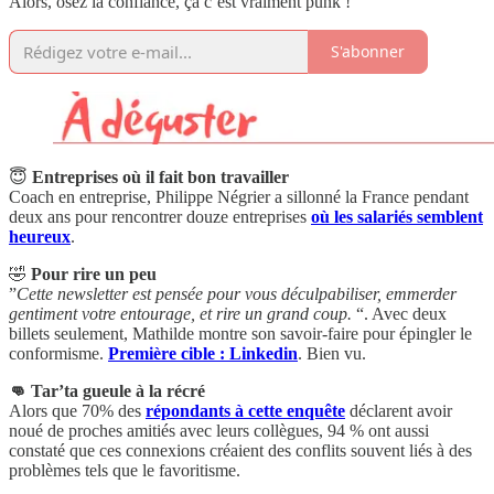
Alors, osez la confiance, ça c’est vraiment punk !
S'abonner
😇
Entreprises où il fait bon travailler
Coach en entreprise, Philippe Négrier a sillonné la France pendant
deux ans pour rencontrer douze entreprises
où les salariés semblent
heureux
.
🤣
Pour rire un peu
”
Cette newsletter est pensée pour vous déculpabiliser, emmerder
gentiment votre entourage, et rire un grand coup.
“. Avec deux
billets seulement, Mathilde montre son savoir-faire pour épingler le
conformisme.
Première cible : Linkedin
. Bien vu.
👊 Tar’ta gueule à la récré
Alors que 70% des
répondants à cette enquête
déclarent avoir
noué de proches amitiés avec leurs collègues, 94 % ont aussi
constaté que ces connexions créaient des conflits souvent liés à des
problèmes tels que le favoritisme.