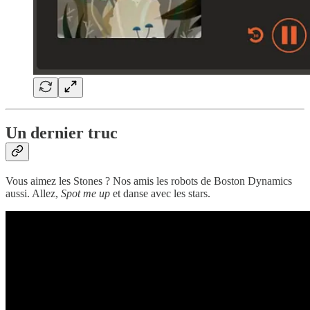
Un dernier truc
Vous aimez les Stones ? Nos amis les robots de Boston Dynamics
aussi. Allez,
Spot me up
et danse avec les stars.