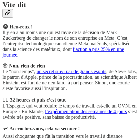
Vite d
it
😂 Heu-reux !
Il y en a au moins une qui est ravie de la décision de Mark
Zuckerberg de changer le nom de son entreprise en Meta. C’est
l’entreprise technologique canadienne Meta matérials, spécialisée
dans la science des matériaux, dont
l’action a pris 25% en une
journée
.
😎
Non, rien de rien
Le "non-temps",
un secret suivi par de grands esprits
, de Steve Jobs,
le patron d'Apple, prince de la procrastination, au scientifique Albert
Einstein, est l'art de ne rien faire, à part penser. Sinon, une courte
sieste favorise aussi l’inspiration.
🤸‍♂️
32 heures et puis c’est tout
L’Espagne, qui veut réduire le temps de travail, est-elle un OVNI en
Europe ? En Islande,
l’expérimentation des semaines de 4 jours
s’est
avérée très positive, sans baisse de productivité.
🛩
Accrochez-vous, cela va secouer !
Aussi choquante que fût la transition vers le travail à distance