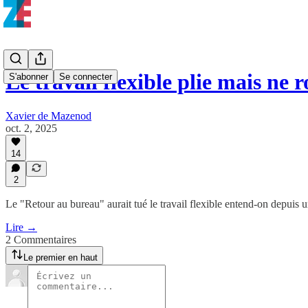
Le travail flexible plie mais ne 
S'abonner
Se connecter
Xavier de Mazenod
oct. 2, 2025
14
2
Le "Retour au bureau" aurait tué le travail flexible entend-on depuis u
Lire →
2 Commentaires
Le premier en haut