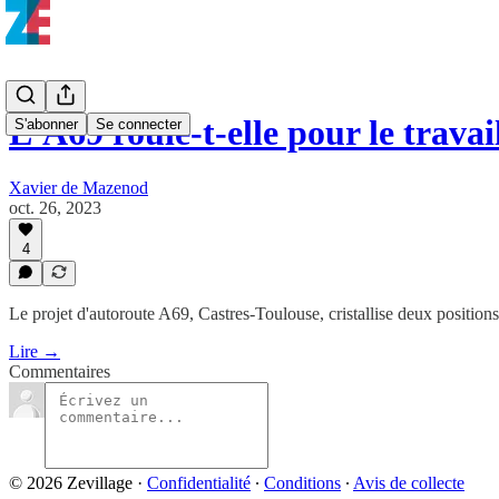
L'A69 roule-t-elle pour le travai
S'abonner
Se connecter
Xavier de Mazenod
oct. 26, 2023
4
Le projet d'autoroute A69, Castres-Toulouse, cristallise deux position
Lire →
Commentaires
© 2026 Zevillage
·
Confidentialité
∙
Conditions
∙
Avis de collecte