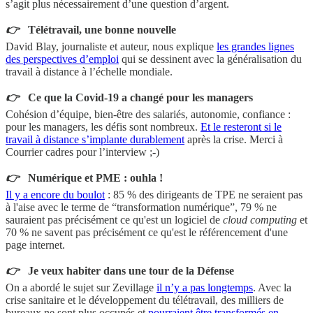
s’agit plus nécessairement d’une question d’argent.
👉
Télétravail, une bonne nouvelle
David Blay, journaliste et auteur, nous explique
les grandes lignes
des perspectives d’emploi
qui se dessinent avec la généralisation du
travail à distance à l’échelle mondiale.
👉
Ce que la Covid-19 a changé pour les managers
Cohésion d’équipe, bien-être des salariés, autonomie, confiance :
pour les managers, les défis sont nombreux.
Et le resteront si le
travail à distance s’implante durablement
après la crise. Merci à
Courrier cadres pour l’interview ;-)
👉
Numérique et PME : ouhla !
Il y a encore du boulot
: 85 % des dirigeants de TPE ne seraient pas
à l'aise avec le terme de “transformation numérique”, 79 % ne
sauraient pas précisément ce qu'est un logiciel de
cloud computing
et
70 % ne savent pas précisément ce qu'est le référencement d'une
page internet.
👉
Je veux habiter dans une tour de la Défense
On a abordé le sujet sur Zevillage
il n’y a pas longtemps
. Avec la
crise sanitaire et le développement du télétravail, des milliers de
bureaux ne sont plus occupés et
pourraient être transformés en