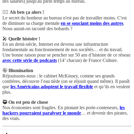
des salariés) jusqu'au plein temps au bureau.
😵‍💫
Ah ben ça alors !
Le secret du bonheur au bureau n'est pas de travailler moins. C'est
de diminuer sa charge mentale
en se souciant moins des autres
.
Nous aurait-on raconté des bobards ?
🎤
Quelle histoire !
En un demi-siècle, Internet est devenu une infrastructure
fondamentale au fonctionnement de nos sociétés… et du travail.
Une bonne raison pour se pencher sur 50 ans d’histoire de ce réseau
avec cette série de podcasts
(14’ chacun) de France Culture.
🤪
Illumination
Réjouissons-nous : le cabinet McKinsey, comme ses grands
confrères, découvre l’eau tiède (on se réjouit quand même). Il paraît
que
les Américains adoptent le travail flexible
et qu’ils en veulent
plus.
🥷
On est peu de chose
Nos économies sont fragiles. En piratant les porte-conteneurs,
les
hackers pourraient paralyser le monde
… et devenir des pirates,
des vrais.