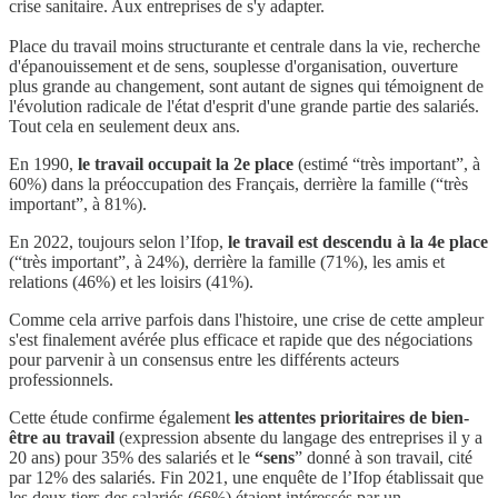
crise sanitaire. Aux entreprises de s'y adapter.
Place du travail moins structurante et centrale dans la vie, recherche
d'épanouissement et de sens, souplesse d'organisation, ouverture
plus grande au changement, sont autant de signes qui témoignent de
l'évolution radicale de l'état d'esprit d'une grande partie des salariés.
Tout cela en seulement deux ans.
En 1990,
le travail occupait la 2e place
(estimé “très important”, à
60%) dans la préoccupation des Français, derrière la famille (“très
important”, à 81%).
En 2022, toujours selon l’Ifop,
le travail est descendu à la 4e place
(“très important”, à 24%), derrière la famille (71%), les amis et
relations (46%) et les loisirs (41%).
Comme cela arrive parfois dans l'histoire, une crise de cette ampleur
s'est finalement avérée plus efficace et rapide que des négociations
pour parvenir à un consensus entre les différents acteurs
professionnels.
Cette étude confirme également
les attentes prioritaires de bien-
être au travail
(expression absente du langage des entreprises il y a
20 ans) pour 35% des salariés et le
“sens
” donné à son travail, cité
par 12% des salariés. Fin 2021, une enquête de l’Ifop établissait que
les deux tiers des salariés (66%) étaient intéressés par un