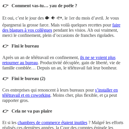
👉
Comment vas-tu… yau de poële ?
Et oui, c’est le jour des 🐡 🐠 🐟, le 1er du mois d’avril. Je vous
épargnerai la grosse farce. Mais voilà quelques recettes pour
faire
des blagues à vos collègues
pendant les visios. Ah oui vraiment,
merci le confinement, plein d’occasions de franches rigolades.
👉
Fini le bureau
Après un an de télétravail en confinement,
ils ne se voient plus
retourner au bureau
. Productivité décuplée, gain de liberté, vie de
famille comblée… Depuis un an, le télétravail fait leur bonheur.
👉
Fini le bureau (2)
Ces entreprises qui renoncent à leurs bureaux pour
s’installer en
télétravail et en coworking
. Moins cher, plus flexible, et ça peut
rapporter gros.
👉
Cela ne va pas plaire
Et si les
chambres de commerce étaient inutiles
? Malgré les efforts
réalisés ces dernières années, la Cour des comptes épingle les