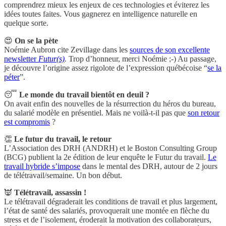
comprendrez mieux les enjeux de ces technologies et éviterez les
idées toutes faites. Vous gagnerez en intelligence naturelle en
quelque sorte.
😍
On se la pète
Noémie Aubron cite Zevillage dans les
sources de son excellente
newsletter
Futur(s)
.
Trop d’honneur, merci Noémie ;-) Au passage,
je découvre l’origine assez rigolote de l’expression québécoise “
se la
péter
”.
😴
Le monde du travail bientôt en deuil ?
On avait enfin des nouvelles de la résurrection du héros du bureau,
du salarié modèle en présentiel. Mais ne voilà-t-il pas que
son retour
est compromis
?
👏
Le futur du travail, le retour
L’Association des DRH (ANDRH) et le Boston Consulting Group
(BCG) publient la 2e édition de leur enquête le Futur du travail.
Le
travail hybride s’impose
dans le mental des DRH, autour de 2 jours
de télétravail/semaine. Un bon début.
👿
Télétravail, assassin !
Le télétravail dégraderait les conditions de travail et plus largement,
l’état de santé des salariés, provoquerait une montée en flèche du
stress et de l’isolement, éroderait la motivation des collaborateurs,