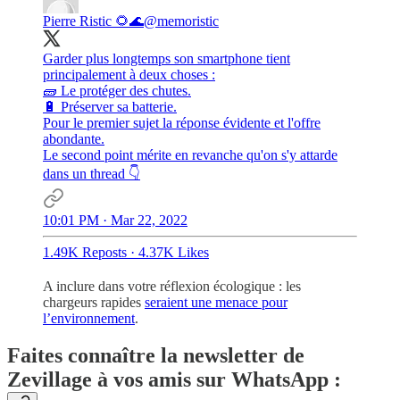
Pierre Ristic 🌻🌊
@memoristic
Garder plus longtemps son smartphone tient
principalement à deux choses :
🧱 Le protéger des chutes.
🔋 Préserver sa batterie.
Pour le premier sujet la réponse évidente et l'offre
abondante.
Le second point mérite en revanche qu'on s'y attarde
dans un thread 👇
10:01 PM · Mar 22, 2022
1.49K Reposts
·
4.37K Likes
A inclure dans votre réflexion écologique : les
chargeurs rapides
seraient une menace pour
l’environnement
.
Faites connaître la newsletter de
Zevillage à vos amis
sur WhatsApp
: