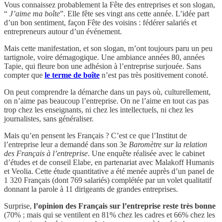
Vous connaissez probablement la Fête des entreprises et son slogan,
“
J’aime ma boîte
”. Elle fête ses vingt ans cette année. L’idée part
d’un bon sentiment, façon Fête des voisins : fédérer salariés et
entrepreneurs autour d’un événement.
Mais cette manifestation, et son slogan, m’ont toujours paru un peu
tartignole, voire démagogique. Une ambiance années 80, années
Tapie, qui fleure bon une adhésion à l’entreprise surjouée. Sans
compter que
le terme de boîte
n’est pas très positivement conoté.
On peut comprendre la démarche dans un pays où, culturellement,
on n’aime pas beaucoup l’entreprise. On ne l’aime en tout cas pas
trop chez les enseignants, ni chez les intellectuels, ni chez les
journalistes, sans généraliser.
Mais qu’en pensent les Français ? C’est ce que l’Institut de
l’entreprise leur a demandé dans son 3e
Baromètre sur la relation
des Français à l’entreprise
. Une enquête réalisée avec le cabinet
d’études et de conseil Elabe, en partenariat avec Malakoff Humanis
et Veolia. Cette étude quantitative a été menée auprès d’un panel de
1 320 Français (dont 769 salariés) complétée par un volet qualitatif
donnant la parole à 11 dirigeants de grandes entreprises.
Surprise,
l’opinion des Français sur l’entreprise reste très bonne
(70% ; mais qui se ventilent en 81% chez les cadres et 66% chez les