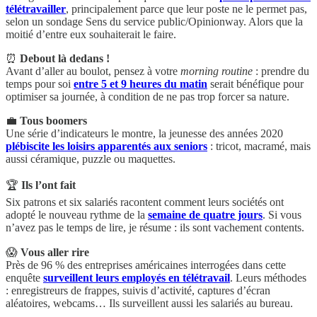
télétravailler
, principalement parce que leur poste ne le permet pas,
selon un sondage Sens du service public/Opinionway. Alors que la
moitié d’entre eux souhaiterait le faire.
⏰
Debout là dedans !
Avant d’aller au boulot, pensez à votre
morning routine
: prendre du
temps pour soi
entre 5 et 9 heures du matin
serait bénéfique pour
optimiser sa journée, à condition de ne pas trop forcer sa nature.
💼
Tous boomers
Une série d’indicateurs le montre, la jeunesse des années 2020
plébiscite les loisirs apparentés aux seniors
: tricot, macramé, mais
aussi céramique, puzzle ou maquettes.
🏆
Ils l’ont fait
Six patrons et six salariés racontent comment leurs sociétés ont
adopté le nouveau rythme de la
semaine de quatre jours
. Si vous
n’avez pas le temps de lire, je résume : ils sont vachement contents.
😱
Vous aller rire
Près de 96 % des entreprises américaines interrogées dans cette
enquête
surveillent leurs employés en télétravail
. Leurs méthodes
: enregistreurs de frappes, suivis d’activité, captures d’écran
aléatoires, webcams… Ils surveillent aussi les salariés au bureau.