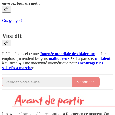
envoyez-leur un mot :
Go, go, go !
Vite dit
Il fallait bien cela : une
Journée mondiale des blaireaux
🌀 Les
emplois qui rendent les gens
malheureux
🌀 La paresse,
un talent
à cultiver 🌀 Une indemnité kilométrique pour
encourager les
salariés à marche
r.
S'abonner
Les syndicalistes ont d’autres patrons à fouetter en ce moment. On