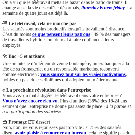
On a vu que le télétravail mettait le bazar dans le trafic de trains. Il
change aussi la vie des cafés : désormais,
thursday is new friday
. La
semaine de quatre jours est déjà là.
🤣
Le télétravail, cela ne marche pas
Les salariés sont moins productifs lorsqu'ils travaillent à distance.
C’est du moins
ce que pensent leurs patrons
: 49 % des managers
de travailleurs hybrides ont du mal à faire confiance à leurs
employés.
🛠
Bac +5 et artisans
Une architecte d’intérieur devenue boulangère, un ex-banquier à la
tête de sa fromagerie, ou un responsable marketing reconverti
comme électricien :
vous saurez tout sur les vraies motivations
,
nobles ou pas, de ces diplômés qui adoptent un métier manuel.
✊
La prochaine révolution dans l’entreprise
Vous avez du mal à digérer le télétravail dans votre entreprise ?
Vous n’avez encore rien vu
. Plus d'un tiers (36%) des 18-24 ans
estiment que l'entreprise ne donne pas assez de place «
à la parole et
à la participation des salariés
».
🍰
Fromage ET dessert
Non, non, ne vous réjouissez pas trop vite : si 75% des salariés
disent
avoir plaisir à retourner au bureau
, cela ne signifie pas du