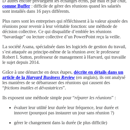
D’autres encore privilégient les échanges écrits, par mail et par
chat
,
comme Buffer
: difficile de gérer des réunions quand les salariés
sont installés dans 16 pays différents.
Plus rares sont les entreprises qui réfléchissent à la valeur ajoutée des
réunions pour revenir à leur véritable fonction: une méthode de
décision collective. Ce qui disqualifie d’emblée les réunions
“bavardage” ou lecture collective d’un PowerPoint reçu la veille.
La société Asana, spécialisée dans les logiciels de gestion du travail,
s’est attaquée au principe-même de la réunion avec le professeur
Robert I. Sutton, professeur de management à Harvard, qui travaille
le sujet depuis 2014.
Grâce à une démarche en deux étapes,
décrite en détails dans un
article de la
Harvard Business Review
(en anglais), ils ont analysé
les manières de se débarrasser des réunions qui causent des
“
frictions inutiles et dévastatrices
”.
Ils exposent une méthode simple pour “
réparer les réunions
” :
évaluer leur utilité leur durée leur fréquence, leur durée et
innover (pourquoi pas instaurer un jour sans réunion ?)
gérer le changement dans la durée (le plus difficile)