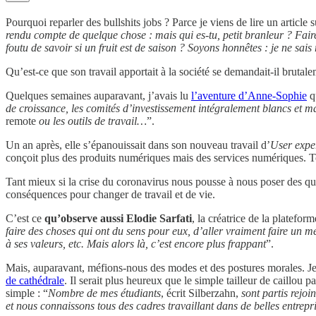
Pourquoi reparler des bullshits jobs ? Parce je viens de lire un article
rendu compte de quelque chose : mais qui es-tu, petit branleur ? Faire
foutu de savoir si un fruit est de saison ? Soyons honnêtes : je ne sai
Qu’est-ce que son travail apportait à la société se demandait-il brutal
Quelques semaines auparavant, j’avais lu
l’aventure d’Anne-Sophie
qu
de croissance, les comités d’investissement intégralement blancs et ma
remote
ou les outils de travail…
”.
Un an après, elle s’épanouissait dans son nouveau travail d’
User expe
conçoit plus des produits numériques mais des services numériques. Tout
Tant mieux si la crise du coronavirus nous pousse à nous poser des ques
conséquences pour changer de travail et de vie.
C’est ce
qu’observe aussi Elodie Sarfati
, la créatrice de la platef
faire des choses qui ont du sens pour eux, d’aller vraiment faire un mé
à ses valeurs, etc. Mais alors là, c’est encore plus frappant
”.
Mais, auparavant, méfions-nous des modes et des postures morales. Je
de cathédrale
. Il serait plus heureux que le simple tailleur de caillou 
simple : “
Nombre de mes étudiants
, écrit Silberzahn,
sont partis rejoi
et nous connaissons tous des cadres travaillant dans de belles entrep