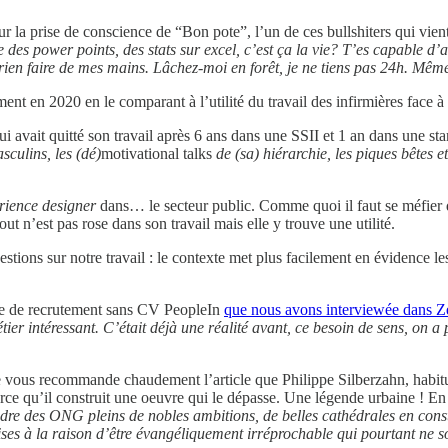
 sur la prise de conscience de “Bon pote”, l’un de ces bullshiters qui vie
 des power points, des stats sur excel, c’est ça la vie? T’es capable d
s rien faire de mes mains. Lâchez-moi en forêt, je ne tiens pas 24h. Mêm
ement en 2020 en le comparant à l’utilité du travail des infirmières face
i avait quitté son travail après 6 ans dans une SSII et 1 an dans une sta
sculins, les (dé)
motivational talks
de (sa) hiérarchie, les piques bêtes et
rience designer
dans… le secteur public. Comme quoi il faut se méfier 
 n’est pas rose dans son travail mais elle y trouve une utilité.
tions sur notre travail : le contexte met plus facilement en évidence les
orme de recrutement sans CV PeopleIn
que nous avons interviewée dans Z
tier intéressant. C’était déjà une réalité avant, ce besoin de sens, on a
 vous recommande chaudement l’article que Philippe Silberzahn, habitué
parce qu’il construit une oeuvre qui le dépasse. Une légende urbaine ! En 
ndre des ONG pleins de nobles ambitions, de belles cathédrales en constr
rises à la raison d’être évangéliquement irréprochable qui pourtant ne 