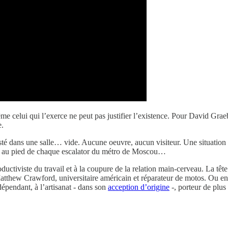
 même celui qui l’exerce ne peut pas justifier l’existence. Pour David G
e.
té dans une salle… vide. Aucune oeuvre, aucun visiteur. Une situation ab
es au pied de chaque escalator du métro de Moscou…
oductiviste du travail et à la coupure de la relation main-cerveau. La tê
tthew Crawford, universitaire américain et réparateur de motos. Ou en
dépendant, à l’artisanat - dans son
acception d’origine
-, porteur de plus 