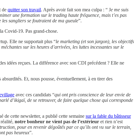
nt de
quitter son travail
. Après avoir fait son mea culpa : “ J
e me suis
’animer une formation sur le trading haute fréquence, mais t’es pas
e les sangliers se foutraient de ma gueule
”.
 à la Covid-19. Pas grand-chose.
rtup. Elle ne supportait plus “
le marketing (et son jargon), les objectifs
 méchantes sur les heures d’arrivées, les luttes incessantes sur le
des idées reçues. La différence avec son CDI précédent ? Elle ne
 absurdités. Et, nous pousse, éventuellement, à en tirer des
evillage
avec ces candidats “
qui ont pris conscience de leur envie de
 parlé d’ikigaï, de se retrouver, de faire quelque chose qui corresponde
 de cette newsletter, a publié cette semaine
sur la fable du bâtisseur
réalité,
notre bonheur ne vient pas de l’extérieur
et rien n’est
uction, pour en revenir dégoûtés par ce qu’ils ont vu sur le terrain,
sont pas heureux
”.