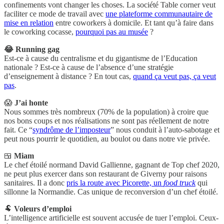
confinements vont changer les choses. La société Table corner veut
faciliter ce mode de travail avec
une plateforme communautaire de
mise en relation
entre coworkers à domicile. Et tant qu’à faire dans
le coworking cocasse,
pourquoi pas au musée
?
😂 Running gag
Est-ce à cause du centralisme et du gigantisme de l’Education
nationale ? Est-ce à cause de l’absence d’une stratégie
d’enseignement à distance ? En tout cas,
quand ça veut pas, ça veut
pas
.
😱
J’ai honte
Nous sommes très nombreux (70% de la population) à croire que
nos bons coups et nos réalisations ne sont pas réellement de notre
fait. Ce “
syndrôme de l’imposteur
” nous conduit à l’auto-sabotage et
peut nous pourrir le quotidien, au boulot ou dans notre vie privée.
🍱
Miam
Le chef étoilé normand David Gallienne, gagnant de Top chef 2020,
ne peut plus exercer dans son restaurant de Giverny pour raisons
sanitaires. Il a donc
pris la route avec Picorette, un
food truck
qui
sillonne la Normandie. Cas unique de reconversion d’un chef étoilé.
🐏
Voleurs d’emploi
L’intelligence artificielle est souvent accusée de tuer l’emploi. Ceux-