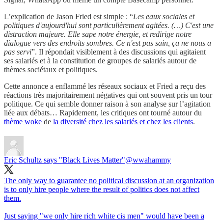
L’explication de Jason Fried est simple : “
Les eaux sociales et
politiques d'aujourd'hui sont particulièrement agitées. (…) C'est une
distraction majeure. Elle sape notre énergie, et redirige notre
dialogue vers des endroits sombres. Ce n'est pas sain, ça ne nous a
pas servi
”. Il répondait visiblement à des discussions qui agitaient
ses salariés et à la constitution de groupes de salariés autour de
thèmes sociétaux et politiques.
Cette annonce a enflammé les réseaux sociaux et Fried a reçu des
réactions très majoritairement négatives qui ont souvent pris un tour
politique. Ce qui semble donner raison à son analyse sur l’agitation
liée aux débats… Rapidement, les critiques ont tourné autour du
thème woke
de
la diversité chez les salariés et chez les clients
.
Eric Schultz says "Black Lives Matter"
@wwahammy
The only way to guarantee no political discussion at an organization
is to only hire people where the result of politics does not affect
them.
Just saying "we only hire rich white cis men" would have been a