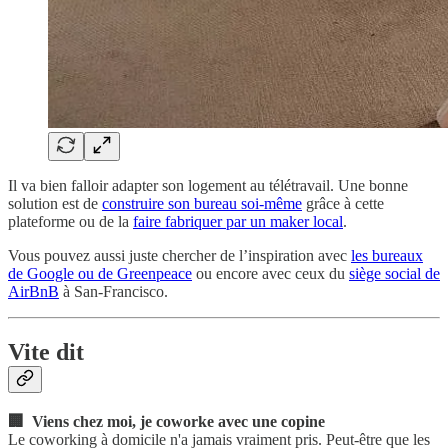
Il va bien falloir adapter son logement au télétravail. Une bonne
solution est de
construire son bureau soi-même
grâce à cette
plateforme ou de la
faire fabriquer par un maker local
.
Vous pouvez aussi juste chercher de l’inspiration avec
les bureaux
de Google ou de Greenpeace
ou encore avec ceux du
siège social de
AirBnB
à San-Francisco.
Vite d
it
🏢 Viens chez moi, je coworke avec une copine
Le coworking à domicile n'a jamais vraiment pris. Peut-être que les